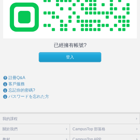
已經擁有帳號?
登入
註冊Q&A
客戶服務
忘記你的密碼?
パスワードを忘れた方
我的課程
關於我們
CampusTop 部落格
教材
CampusTop APP